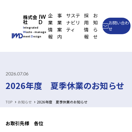
企
事
サステ
採
お
株式会
IW
社
D
業
業
ナビリ
用
知
お問い合わ
Integrated
情
案
ティ
情
ら
せ
Waste
- manage
報
内
報
せ
ment
Design
企業情報
事業内容
IWDのサステナビリティ
2026.07.06
2026年度 夏季休業のお知らせ
採用情報
TOP
お知らせ
2026年度 夏季休業のお知らせ
お知らせ
お取引先様 各位