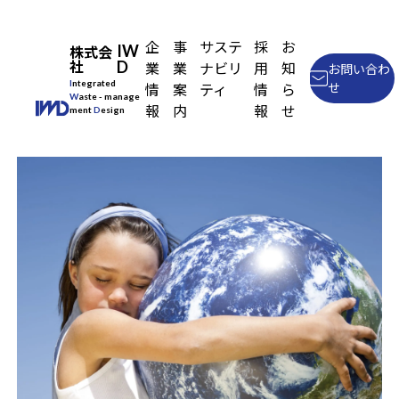
企
事
サステ
採
お
株式会
IW
社
D
業
業
ナビリ
用
知
お問い合わ
Integrated
情
案
ティ
情
ら
せ
Waste
- manage
報
内
報
せ
ment
Design
企業情報
事業内容
IWDのサステナビリティ
採用情報
お知らせ