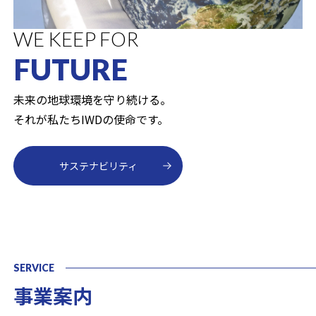
お問い合わせ
WE ARE WAITING FOR
WE DESIGN FOR
WE ARE
WE KEEP FOR
WE ARE WAITING FOR
WE DESIGN FOR
YOU
ENVIRONMENT
SUSTAINABLE
FUTURE
YOU
ENVIRONMENT
お問い合わせフォーム
COMPANY
046-235-6000
神奈川、千葉、栃木、それぞれの地域、
私たちは廃棄物から資源を創り出し、
未来の地球環境を守り続ける。
神奈川、千葉、栃木、それぞれの地域、
私たちは廃棄物から資源を創り出し、
そして地球環境に貢献できる仕事を私たちと一緒に。
環境のためにデザインし続けます。
それが私たちIWDの使命です。
そして地球環境に貢献できる仕事を私たちと一緒に。
環境のためにデザインし続けます。
8:30〜17:30(日曜・祝日休)
私たちは1987年から続く、
産業廃棄物処理の優良認定業者です。
サステナビリティ
IWDの強み
IWDの強み
採用情報
採用情報
会社概要
SERVICE
事業案内